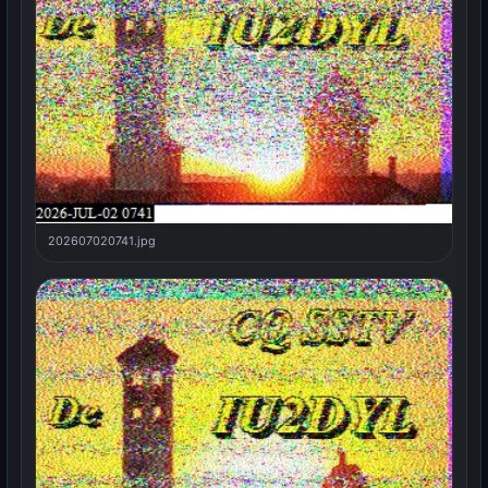
202607020741.jpg