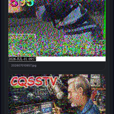
202607010957.jpg