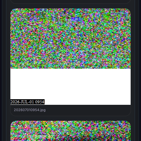
202607010954.jpg