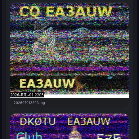
202607012203.jpg