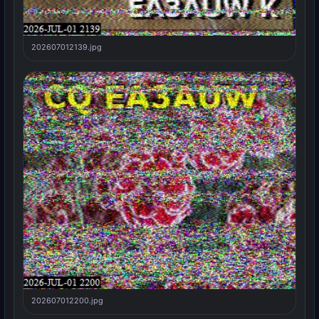
202607012139.jpg
202607012200.jpg