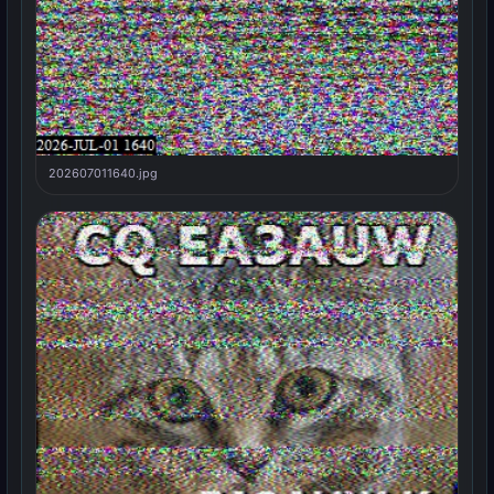
202607011640.jpg