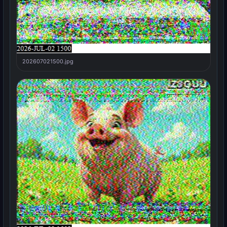
202607021500.jpg