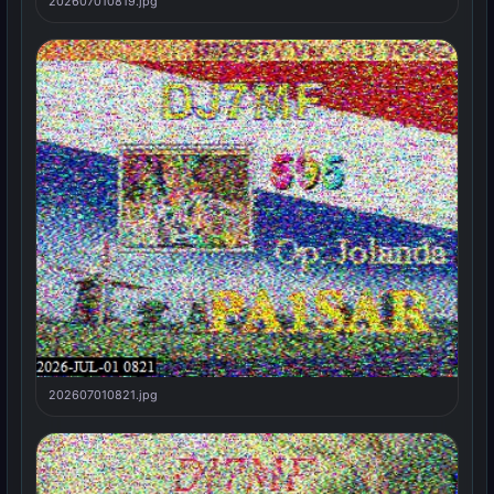
202607010819.jpg
202607010821.jpg