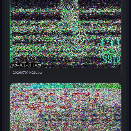
202607011428.jpg