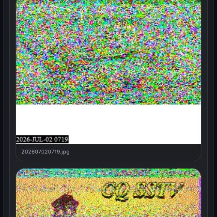
202607020719.jpg