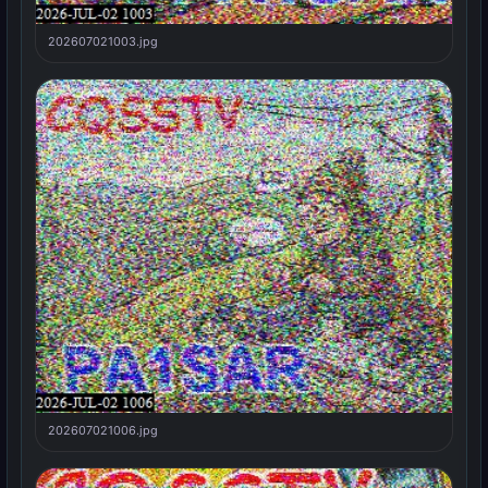
202607021003.jpg
202607021006.jpg