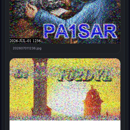
202607011236.jpg