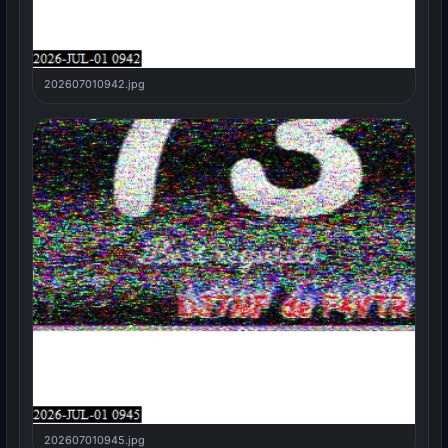
202607010942.jpg
202607010945.jpg