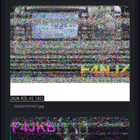
202607011421.jpg