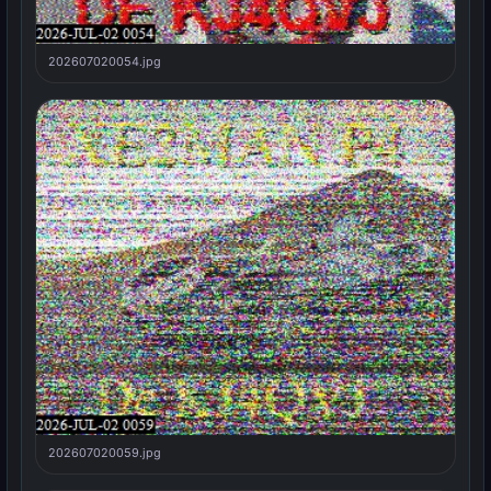
202607020054.jpg
202607020059.jpg