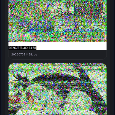
202607021458.jpg