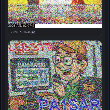
202607020745.jpg