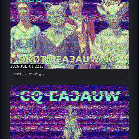
202607012212.jpg