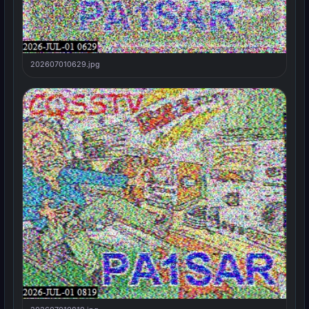
202607010629.jpg