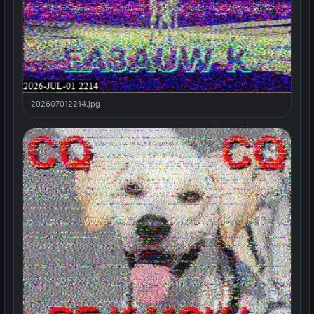
202607012214.jpg