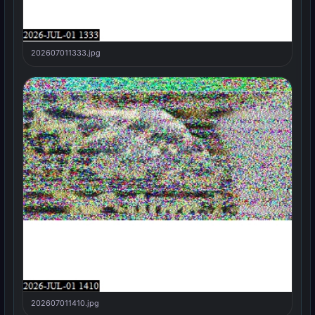
202607011333.jpg
202607011410.jpg