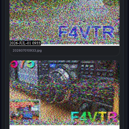
202607010933.jpg