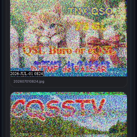
202607010824.jpg