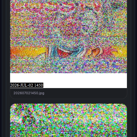
202607021450.jpg