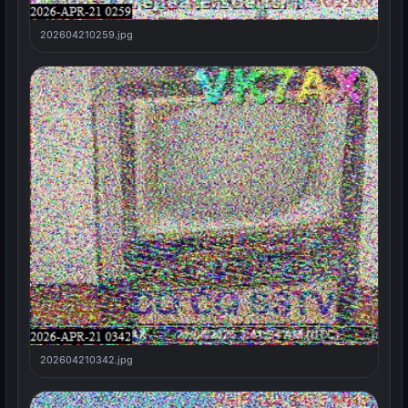
202604210259.jpg
202604210342.jpg