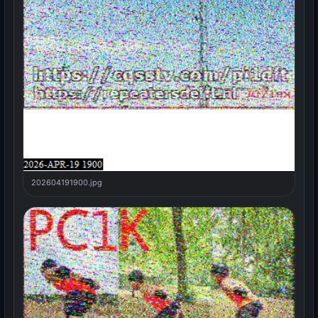
202604191900.jpg