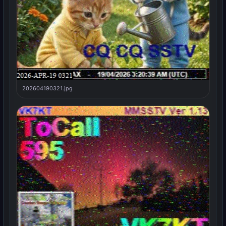
202604190321.jpg