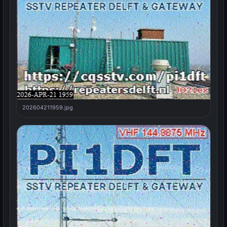
202604211959.jpg