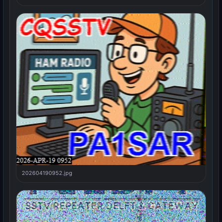
202604190952.jpg