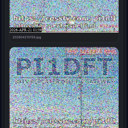
202604210159.jpg