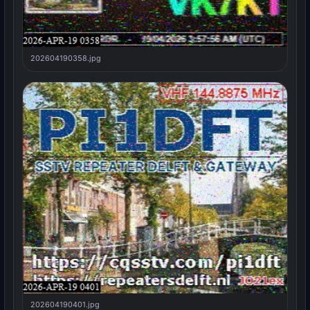
202604190358.jpg
202604190401.jpg