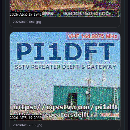
202604191941.jpg
202604192059.jpg