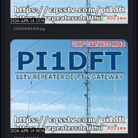
202604182359.jpg