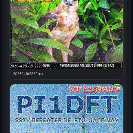
202604192229.jpg