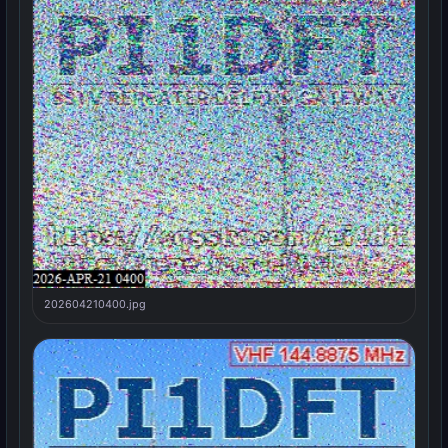
202604210400.jpg