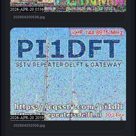
202604200536.jpg
202604202059.jpg