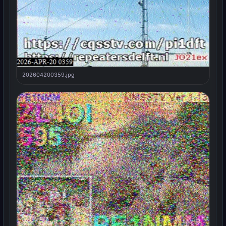
202604200359.jpg