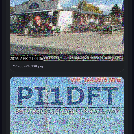
202604210106.jpg