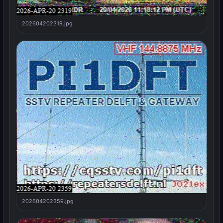
202604202319.jpg
202604202359.jpg