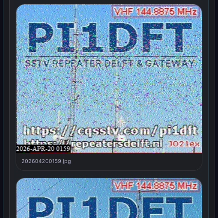
202604200159.jpg