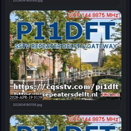
202604190059.jpg
202604190159.jpg