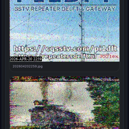
202604202259.jpg