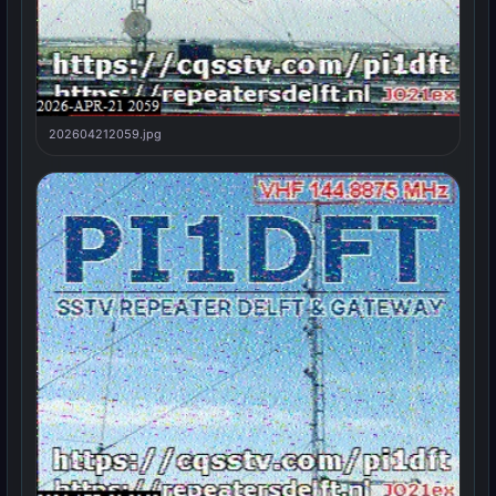
202604212059.jpg