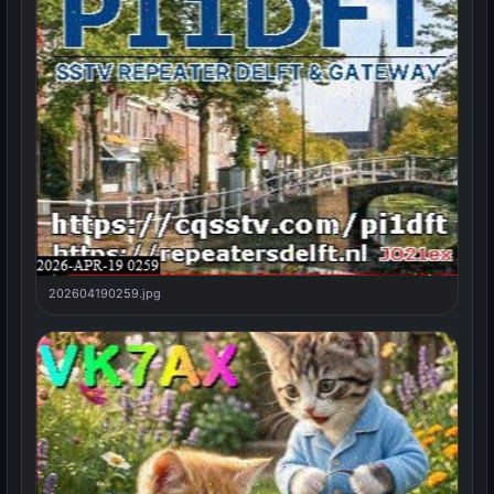
202604190259.jpg