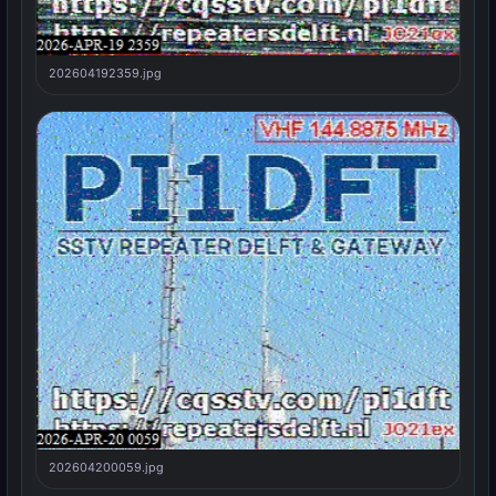
202604192359.jpg
202604200059.jpg