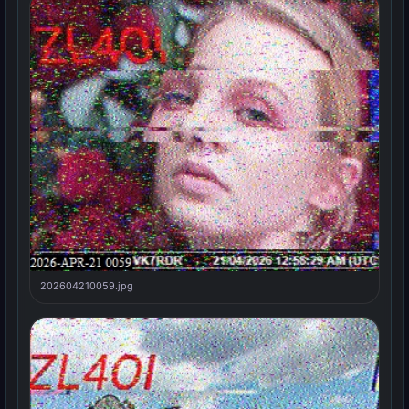
202604210059.jpg