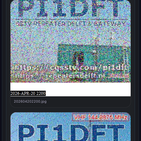
202604202200.jpg