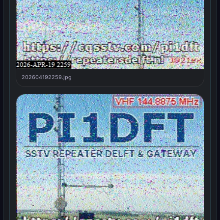
202604192259.jpg