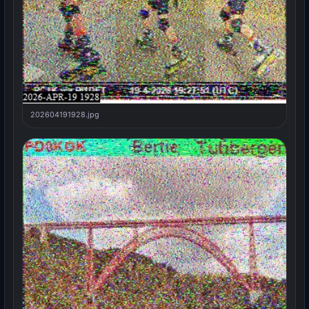
202604191928.jpg