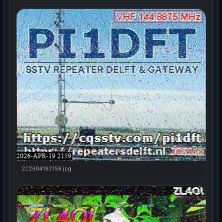
202604192159.jpg