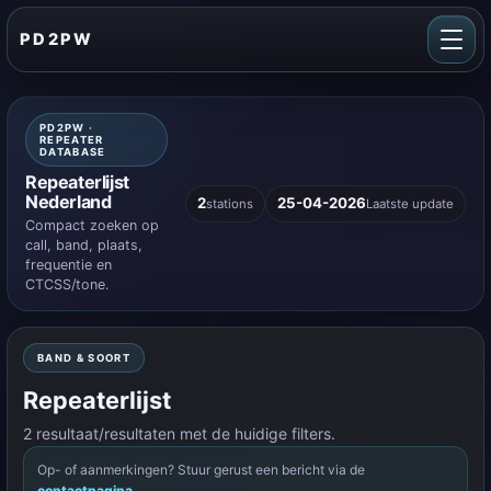
PD2PW
PD2PW ·
REPEATER
DATABASE
Repeaterlijst
Nederland
2
25-04-2026
stations
Laatste update
Compact zoeken op
call, band, plaats,
frequentie en
CTCSS/tone.
BAND & SOORT
Repeaterlijst
2 resultaat/resultaten met de huidige filters.
Op- of aanmerkingen? Stuur gerust een bericht via de
contactpagina
.