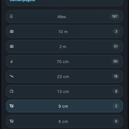
☰
Alles
197
📻
10 m
3
📻
2 m
51
📡
70 cm
90
🛰️
23 cm
18
📺
13 cm
8
📶
9 cm
2
📶
6 cm
6