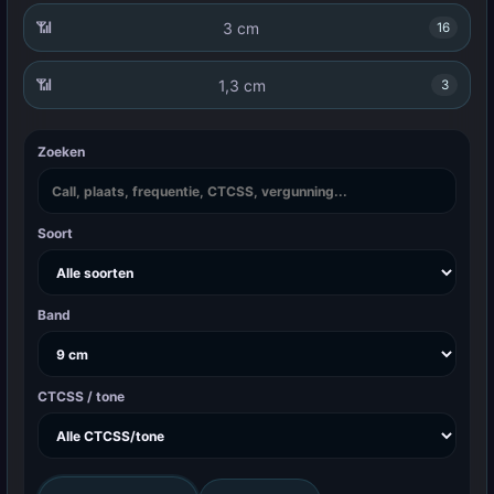
📶
3 cm
16
📶
1,3 cm
3
Zoeken
Soort
Band
CTCSS / tone